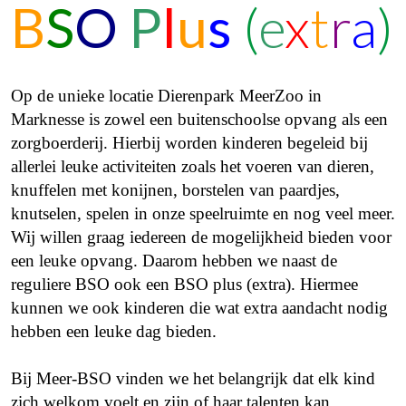
B
S
O
P
l
u
s
(
e
x
t
r
a
)
Op de unieke locatie Dierenpark MeerZoo in
Marknesse is zowel een buitenschoolse opvang als een
zorgboerderij. Hierbij worden kinderen begeleid bij
allerlei leuke activiteiten zoals het voeren van dieren,
knuffelen met konijnen, borstelen van paardjes,
knutselen, spelen in onze speelruimte en nog veel meer.
Wij willen graag iedereen de mogelijkheid bieden voor
een leuke opvang. Daarom hebben we naast de
reguliere BSO ook een BSO plus (extra). Hiermee
kunnen we ook kinderen die wat extra aandacht nodig
hebben een leuke dag bieden.
Bij Meer-BSO vinden we het belangrijk dat elk kind
zich welkom voelt en zijn of haar talenten kan