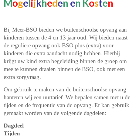
M
o
g
e
l
i
j
k
h
e
d
e
n
e
n
K
o
s
t
e
n
Bij Meer-BSO bieden we buitenschoolse opvang aan
kinderen tussen de 4 en 13 jaar oud. Wij bieden naast
de reguliere opvang ook BSO plus (extra) voor
kinderen die extra aandacht nodig hebben. Hierbij
krijgt uw kind extra begeleiding binnen de groep om
mee te kunnen draaien binnen de BSO, ook met een
extra zorgvraag.
Om gebruik te maken van de buitenschoolse opvang
hanteren wij een uurtarief. We bepalen samen met u de
tijden en de frequentie van de opvang. Er kan gebruik
gemaakt worden van de volgende dagdelen:
Dagdeel
Tijden